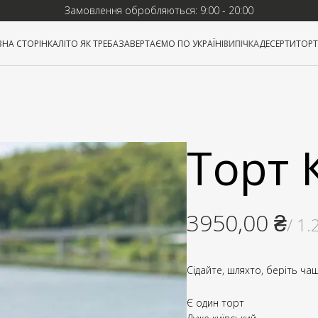
Замовлення обробляються: 9:00 - 20:00
НА СТОРІНКА
ЛІТО ЯК ТРЕБА
ЗАВЕРТАЄМО ПО УКРАЇНІ
ВИПІЧКА
ДЕСЕРТИ
ТОР
Торт 
3950,00
₴
/ 1.
Сідайте, шляхто, беріть ча
Є один торт