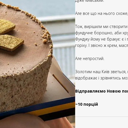
Дуже київський.
Але все що на нього схоже
Тож, вирішили ми створити 
фундучне борошно, аби хрум
Фундуку йому не бракує: є і
горіху. І звісно ж крем, мас
Але непростий.
Золотим наш Київ зветься, не
відображає і зрівнятись мож
Відправляємо Новою п
~10 порцій