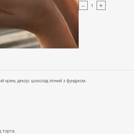
–
+
й крем, декор: шоколад ліпний з фундуком.
д торта.