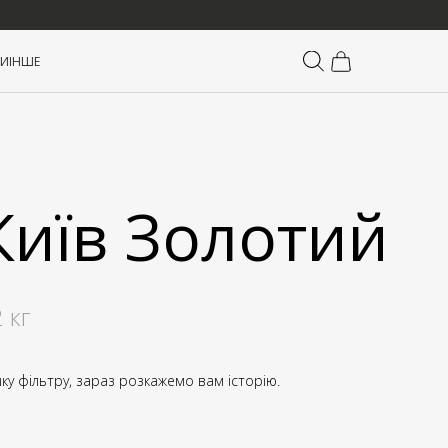
ТИ
ІНШЕ
Київ Золотий
2 кг
шку фільтру, зараз розкажемо вам історію.