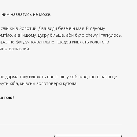
, ним назватись не може.
свій Київ Золотий. Два види безе він має. В одному
тіло, а в іншому, цукру більше, аби було chewy і тягнулось.
 праліне фундучно-ванільне і щедра кількість колотого
ляно-ванільний.
 дарма таку кількість ванілі він у собі має, що в назві це
уть хіба, київські золотоверхі купола.
оштою!